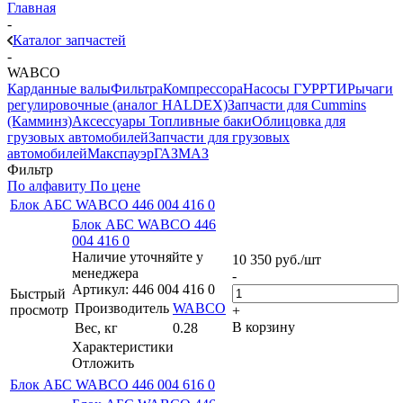
Главная
-
Каталог запчастей
-
WABCO
Карданные валы
Фильтра
Компрессора
Насосы ГУР
РТИ
Рычаги
регулировочные (аналог HALDEX)
Запчасти для Cummins
(Камминз)
Аксессуары
Топливные баки
Облицовка для
грузовых автомобилей
Запчасти для грузовых
автомобилей
Макспауэр
ГАЗ
МАЗ
Фильтр
По алфавиту
По цене
Блок АБС WABCO 446 004 416 0
Блок АБС WABCO 446
004 416 0
Наличие уточняйте у
10 350
руб.
/шт
менеджера
-
Артикул: 446 004 416 0
Быстрый
Производитель
WABCO
просмотр
+
В корзину
Вес, кг
0.28
Характеристики
Отложить
Блок АБС WABCO 446 004 616 0