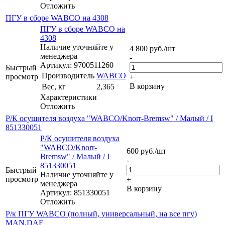
Отложить
ПГУ в сборе WABCO на 4308
ПГУ в сборе WABCO на
4308
Наличие уточняйте у
4 800
руб.
/шт
менеджера
-
Артикул: 9700511260
Быстрый
Производитель
WABCO
просмотр
+
В корзину
Вес, кг
2,365
Характеристики
Отложить
Р/К осушителя воздуха "WABCO/Knorr-Bremsw" / Малый / I
851330051
Р/К осушителя воздуха
"WABCO/Knorr-
600
руб.
/шт
Bremsw" / Малый / I
-
851330051
Быстрый
Наличие уточняйте у
просмотр
+
менеджера
В корзину
Артикул: 851330051
Отложить
Р/к ПГУ WABCO (полный, универсальный, на все пгу)
MAN,DAF