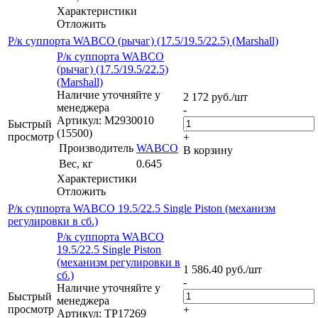
Характеристики
Отложить
Р/к суппорта WABCO (рычаг) (17.5/19.5/22.5) (Marshall)
Р/к суппорта WABCO
(рычаг) (17.5/19.5/22.5)
(Marshall)
Наличие уточняйте у
2 172
руб.
/шт
менеджера
-
Артикул: M2930010
Быстрый
(15500)
просмотр
+
Производитель
WABCO
В корзину
Вес, кг
0.645
Характеристики
Отложить
Р/к суппорта WABCO 19.5/22.5 Single Piston (механизм
регулировки в сб.)
Р/к суппорта WABCO
19.5/22.5 Single Piston
(механизм регулировки в
1 586.40
руб.
/шт
сб.)
-
Наличие уточняйте у
Быстрый
менеджера
просмотр
+
Артикул: TP17269