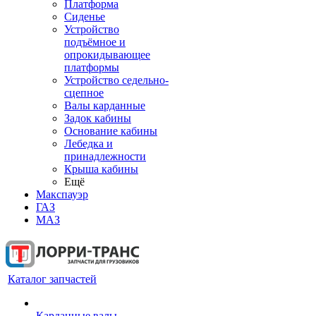
Платформа
Сиденье
Устройство
подъёмное и
опрокидывающее
платформы
Устройство седельно-
сцепное
Валы карданные
Задок кабины
Основание кабины
Лебедка и
принадлежности
Крыша кабины
Ещё
Макспауэр
ГАЗ
МАЗ
Каталог запчастей
Карданные валы