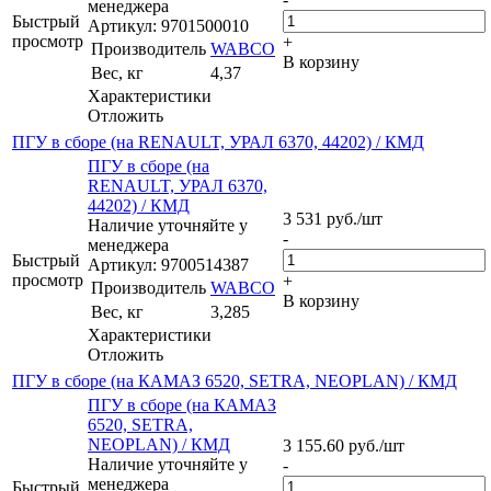
менеджера
Быстрый
Артикул: 9701500010
просмотр
+
Производитель
WABCO
В корзину
Вес, кг
4,37
Характеристики
Отложить
ПГУ в сборе (на RENAULT, УРАЛ 6370, 44202) / КМД
ПГУ в сборе (на
RENAULT, УРАЛ 6370,
44202) / КМД
3 531
руб.
/шт
Наличие уточняйте у
-
менеджера
Быстрый
Артикул: 9700514387
просмотр
+
Производитель
WABCO
В корзину
Вес, кг
3,285
Характеристики
Отложить
ПГУ в сборе (на КАМАЗ 6520, SETRA, NEOPLAN) / КМД
ПГУ в сборе (на КАМАЗ
6520, SETRA,
NEOPLAN) / КМД
3 155.60
руб.
/шт
Наличие уточняйте у
-
менеджера
Быстрый