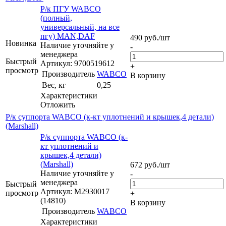
Р/к ПГУ WABCO
(полный,
универсальный, на все
пгу) MAN,DAF
490
руб.
/шт
Новинка
Наличие уточняйте у
-
менеджера
Быстрый
Артикул: 9700519612
+
просмотр
Производитель
WABCO
В корзину
Вес, кг
0,25
Характеристики
Отложить
Р/к суппорта WABCO (к-кт уплотнений и крышек,4 детали)
(Marshall)
Р/к суппорта WABCO (к-
кт уплотнений и
крышек,4 детали)
(Marshall)
672
руб.
/шт
Наличие уточняйте у
-
менеджера
Быстрый
Артикул: M2930017
просмотр
+
(14810)
В корзину
Производитель
WABCO
Характеристики