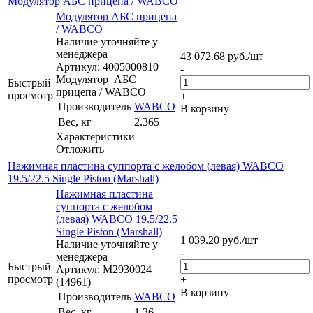
Модулятор АБС прицепа / WABCO
Модулятор АБС прицепа
/ WABCO
Наличие уточняйте у
менеджера
43 072.68
руб.
/шт
Артикул: 4005000810
-
Модулятор АБС
Быстрый
прицепа / WABCO
просмотр
+
Производитель
WABCO
В корзину
Вес, кг
2.365
Характеристики
Отложить
Нажимная пластина суппорта с желобом (левая) WABCO
19.5/22.5 Single Piston (Marshall)
Нажимная пластина
суппорта с желобом
(левая) WABCO 19.5/22.5
Single Piston (Marshall)
1 039.20
руб.
/шт
Наличие уточняйте у
-
менеджера
Быстрый
Артикул: M2930024
просмотр
+
(14961)
В корзину
Производитель
WABCO
Вес, кг
1,36