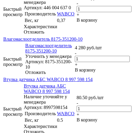
менеджера
-
Артикул: 446 004 637 0
Быстрый
Производитель
WABCO
просмотр
+
В корзину
Вес, кг
0,37
Характеристики
Отложить
Влагомаслоотделитель 8175-351200-10
Влагомаслоотделитель
4 280
руб.
/шт
8175-351200-10
-
Уточнить у менеджера
Быстрый
Артикул: 8175-351200-
просмотр
+
10
В корзину
Отложить
Втулка датчика АБС WABCO 8 997 598 154
Втулка датчика АБС
WABCO 8 997 598 154
Наличие уточняйте у
80.50
руб.
/шт
менеджера
-
Артикул: 8997598154
Быстрый
Производитель
WABCO
просмотр
+
В корзину
Вес, кг
0.5
Характеристики
Отложить