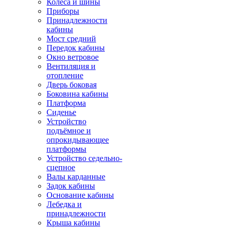
Колёса и шины
Приборы
Принадлежности
кабины
Мост средний
Передок кабины
Окно ветровое
Вентиляция и
отопление
Дверь боковая
Боковина кабины
Платформа
Сиденье
Устройство
подъёмное и
опрокидывающее
платформы
Устройство седельно-
сцепное
Валы карданные
Задок кабины
Основание кабины
Лебедка и
принадлежности
Крыша кабины