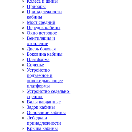
Колёса и шины
Приборы
Принадлежности
кабины
Мост средний
Передок кабины
Окно ветровое
Вентиляция и
отопление
Дверь боковая
Боковина кабины
Платформа
Сиденье
Устройство
подъёмное и
опрокидывающее
платформы
Устройство седельно-
сцепное
Валы карданные
Задок кабины
Основание кабины
Лебедка и
принадлежности
Крыша кабины