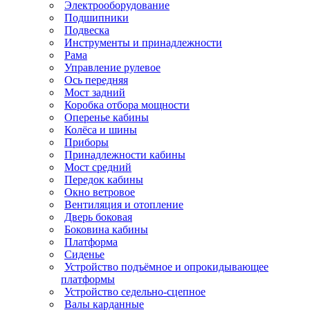
Электрооборудование
Подшипники
Подвеска
Инструменты и принадлежности
Рама
Управление рулевое
Ось передняя
Мост задний
Коробка отбора мощности
Оперенье кабины
Колёса и шины
Приборы
Принадлежности кабины
Мост средний
Передок кабины
Окно ветровое
Вентиляция и отопление
Дверь боковая
Боковина кабины
Платформа
Сиденье
Устройство подъёмное и опрокидывающее
платформы
Устройство седельно-сцепное
Валы карданные