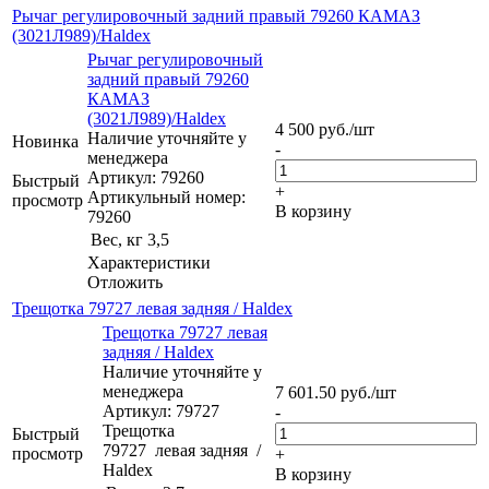
Рычаг регулировочный задний правый 79260 КАМАЗ
(3021Л989)/Haldex
Рычаг регулировочный
задний правый 79260
КАМАЗ
(3021Л989)/Haldex
4 500
руб.
/шт
Наличие уточняйте у
Новинка
-
менеджера
Артикул: 79260
Быстрый
+
Артикульный номер:
просмотр
В корзину
79260
Вес, кг
3,5
Характеристики
Отложить
Трещoтка 79727 левая задняя / Haldex
Трещoтка 79727 левая
задняя / Haldex
Наличие уточняйте у
менеджера
7 601.50
руб.
/шт
Артикул: 79727
-
Трещoтка
Быстрый
79727 левая задняя /
просмотр
+
Haldex
В корзину