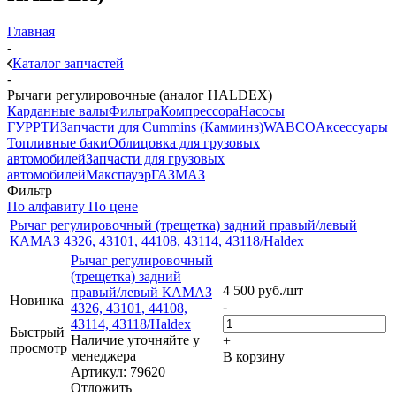
Главная
-
Каталог запчастей
-
Рычаги регулировочные (аналог HALDEX)
Карданные валы
Фильтра
Компрессора
Насосы
ГУР
РТИ
Запчасти для Cummins (Камминз)
WABCO
Аксессуары
Топливные баки
Облицовка для грузовых
автомобилей
Запчасти для грузовых
автомобилей
Макспауэр
ГАЗ
МАЗ
Фильтр
По алфавиту
По цене
Рычаг регулировочный (трещетка) задний правый/левый
КАМАЗ 4326, 43101, 44108, 43114, 43118/Haldex
Рычаг регулировочный
(трещетка) задний
4 500
руб.
/шт
правый/левый КАМАЗ
Новинка
-
4326, 43101, 44108,
43114, 43118/Haldex
Быстрый
Наличие уточняйте у
+
просмотр
менеджера
В корзину
Артикул: 79620
Отложить