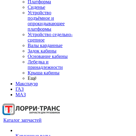
Платформа
Сиденье
Устройство
подъёмное и
опрокидывающее
платформы
Устройство седельно-
сцепное
Валы карданные
Задок кабины
Основание кабины
Лебедка и
принадлежности
Крыша кабины
Ещё
Макспауэр
ГАЗ
МАЗ
Каталог запчастей
Карданные валы