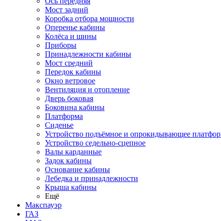
Ось передняя
Мост задний
Коробка отбора мощности
Оперенье кабины
Колёса и шины
Приборы
Принадлежности кабины
Мост средний
Передок кабины
Окно ветровое
Вентиляция и отопление
Дверь боковая
Боковина кабины
Платформа
Сиденье
Устройство подъёмное и опрокидывающее платфо
Устройство седельно-сцепное
Валы карданные
Задок кабины
Основание кабины
Лебедка и принадлежности
Крыша кабины
Ещё
Макспауэр
ГАЗ