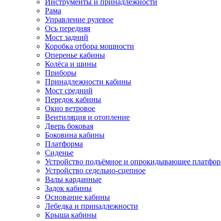
Инструменты и принадлежности
Рама
Управление рулевое
Ось передняя
Мост задний
Коробка отбора мощности
Оперенье кабины
Колёса и шины
Приборы
Принадлежности кабины
Мост средний
Передок кабины
Окно ветровое
Вентиляция и отопление
Дверь боковая
Боковина кабины
Платформа
Сиденье
Устройство подъёмное и опрокидывающее платфо
Устройство седельно-сцепное
Валы карданные
Задок кабины
Основание кабины
Лебедка и принадлежности
Крыша кабины