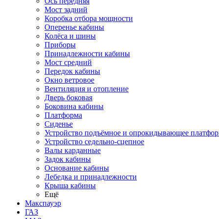
Ось передняя
Мост задний
Коробка отбора мощности
Оперенье кабины
Колёса и шины
Приборы
Принадлежности кабины
Мост средний
Передок кабины
Окно ветровое
Вентиляция и отопление
Дверь боковая
Боковина кабины
Платформа
Сиденье
Устройство подъёмное и опрокидывающее платфо
Устройство седельно-сцепное
Валы карданные
Задок кабины
Основание кабины
Лебедка и принадлежности
Крыша кабины
Ещё
Макспауэр
ГАЗ